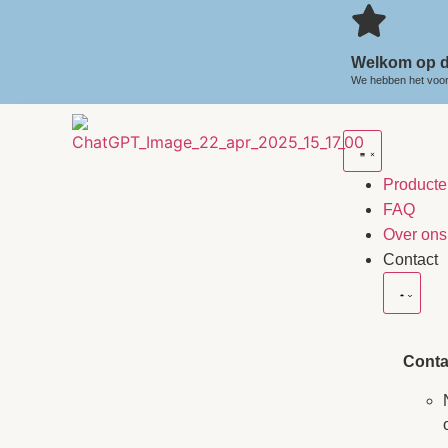
Welkom op d
We hebben het voor 
Producte
FAQ
Over ons
Contact
Conta