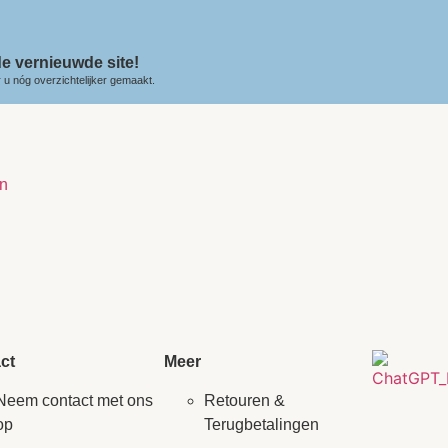
e vernieuwde site!
u nóg overzichtelijker gemaakt.
n
ct
Meer
Neem contact met ons
Retouren &
op
Terugbetalingen