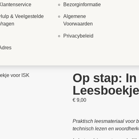
Klantenservice
Bezorginformatie
Hulp & Veelgestelde
Algemene
Vragen
Voorwaarden
Privacybeleid
Adres
Op stap: In
ekje voor ISK
Leesboekje
€
9,00
Praktisch leesmateriaal voor 
technisch lezen en woordherk