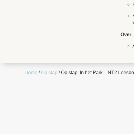
Over
Home
/
Op stap
/ Op stap: In het Park – NT2 Leesbo