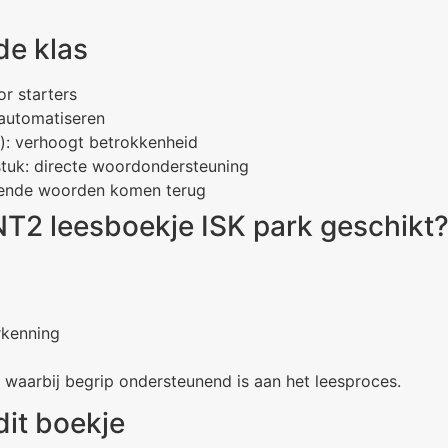
de klas
r starters
 automatiseren
t): verhoogt betrokkenheid
stuk: directe woordondersteuning
kende woorden komen terug
 NT2 leesboekje ISK park geschikt
rkenning
 waarbij begrip ondersteunend is aan het leesproces.
dit boekje