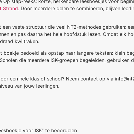
e Op stap-reeks: korte, herkenbare leesboekjes voor begin
t Strand
. Door meerdere delen te combineren, blijven leer
t een vaste structuur die veel NT2-methodes gebruiken: e
nnen en pas daarna het hele hoofdstuk lezen. Omdat elk ho
 draad kwijtraken.
it boekje bedoeld als opstap naar langere teksten: klein b
 Scholen die meerdere ISK-groepen begeleiden, gebruiken d
n voor een hele klas of school? Neem contact op via info@nt
niveau van jouw leerlingen.
eesboekje voor ISK” te beoordelen