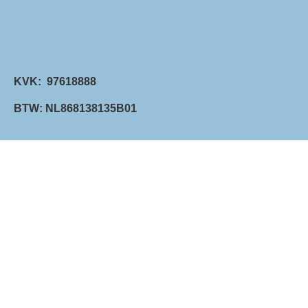
KVK: 97618888
BTW: NL868138135B01