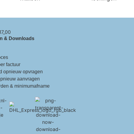
en & Downloads
oces
er factuur
d opnieuw opvragen
opnieuw aanvragen
rden & minimumafname