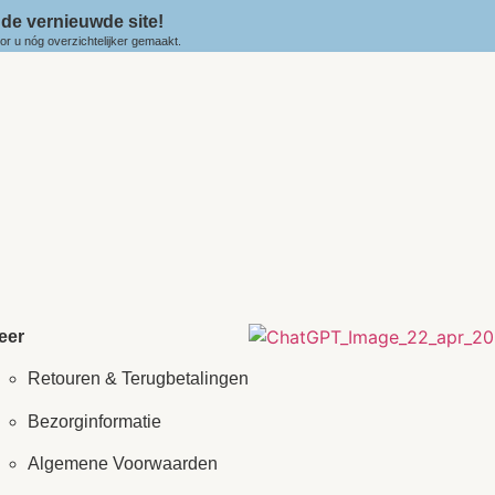
de vernieuwde site!
r u nóg overzichtelijker gemaakt.
eer
Retouren & Terugbetalingen
Bezorginformatie
Algemene Voorwaarden