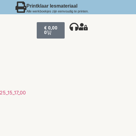
Printklaar lesmateriaal
Alle werkboekjes zijn eenvoudig te printen.
€
0,00
0